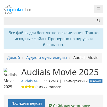
☰
Все файлы для бесплатного скачивания. Только
исходные файлы. Проверено на вирусы и
безопасно.
Домой
Аудио и мультимедиа
Audials Movie
Audials Movie 2025
Audials AG
❘
113,2MB
❘
Коммерческий
Windows
из
22
голосов
Последняя версия
Сейф для установки