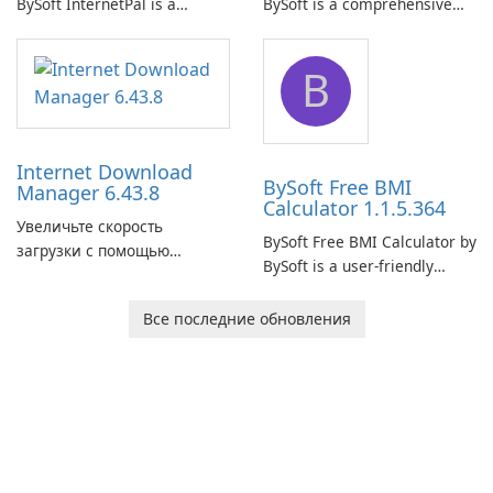
BySoft InternetPal is a
BySoft is a comprehensive
comprehensive software
network monitoring software
application designed to
designed to help businesses
B
monitor your internet
effectively manage their
connection and provide real-
network infrastructure.
time insights into its
performance.
Internet Download
BySoft Free BMI
Manager 6.43.8
Calculator 1.1.5.364
Увеличьте скорость
BySoft Free BMI Calculator by
загрузки с помощью
BySoft is a user-friendly
Internet Download Manager!
software application
designed to help you
Все последние обновления
calculate your Body Mass
Index quickly and accurately.