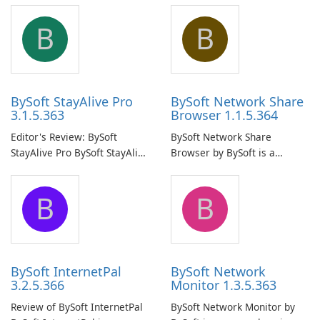
B
B
BySoft StayAlive Pro
BySoft Network Share
3.1.5.363
Browser 1.1.5.364
Editor's Review: BySoft
BySoft Network Share
StayAlive Pro BySoft StayAlive
Browser by BySoft is a
Pro is a reliable software
comprehensive software
application designed to
application that allows users
B
B
ensure the continuous and
to easily browse and manage
uninterrupted operation of
shared folders on their
your computer system.
network.
BySoft InternetPal
BySoft Network
3.2.5.366
Monitor 1.3.5.363
Review of BySoft InternetPal
BySoft Network Monitor by