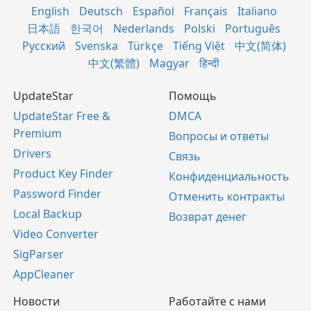
English
Deutsch
Español
Français
Italiano
日本語
한국어
Nederlands
Polski
Português
Русский
Svenska
Türkçe
Tiếng Việt
中文(简体)
中文(繁體)
Magyar
हिन्दी
UpdateStar
Помощь
UpdateStar Free &
DMCA
Premium
Вопросы и ответы
Drivers
Связь
Product Key Finder
Конфиденциальность
Password Finder
Отменить контракты
Local Backup
Возврат денег
Video Converter
SigParser
AppCleaner
Новости
Работайте с нами