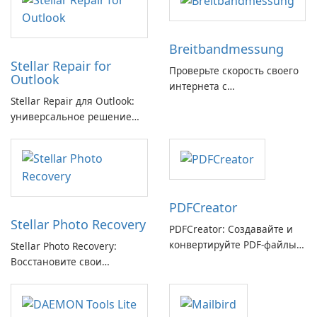
Breitbandmessung
Stellar Repair for
Проверьте скорость своего
Outlook
интернета с
Stellar Repair для Outlook:
Breitbandmessung от zafaco
универсальное решение
GmbH!
для восстановления
электронной почты
PDFCreator
Stellar Photo Recovery
PDFCreator: Создавайте и
конвертируйте PDF-файлы с
Stellar Photo Recovery:
легкостью!
Восстановите свои
потерянные воспоминания
с легкостью