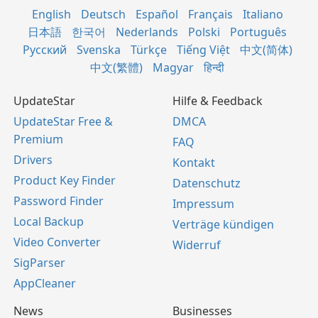
English
Deutsch
Español
Français
Italiano
日本語
한국어
Nederlands
Polski
Português
Русский
Svenska
Türkçe
Tiếng Việt
中文(简体)
中文(繁體)
Magyar
हिन्दी
UpdateStar
Hilfe & Feedback
UpdateStar Free &
DMCA
Premium
FAQ
Drivers
Kontakt
Product Key Finder
Datenschutz
Password Finder
Impressum
Local Backup
Verträge kündigen
Video Converter
Widerruf
SigParser
AppCleaner
News
Businesses