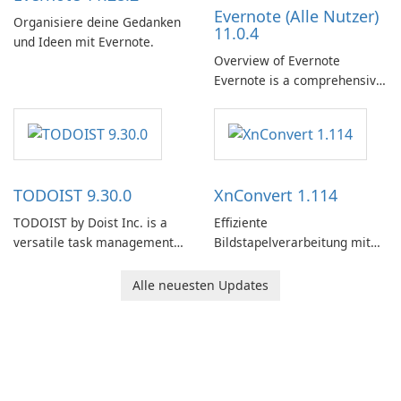
Evernote (Alle Nutzer)
Organisiere deine Gedanken
11.0.4
und Ideen mit Evernote.
Overview of Evernote
Evernote is a comprehensive
note-taking and organization
software designed to help
users capture, organize, and
access information across
multiple devices.
TODOIST 9.30.0
XnConvert 1.114
TODOIST by Doist Inc. is a
Effiziente
versatile task management
Bildstapelverarbeitung mit
tool designed to help
XnConvert
individuals and teams
Alle neuesten Updates
organize their work and
increase productivity.